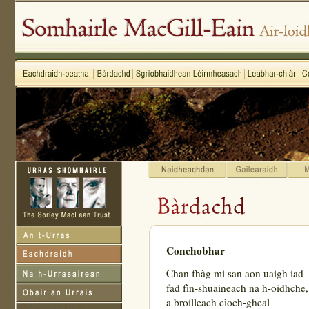
Conchobhar
Chan fhàg mi san aon uaigh iad
fad fìn-shuaineach na h-oidhche,
a broilleach cìoch-gheal