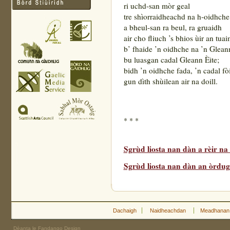
ri uchd-san mòr geal
tre shìorraidheachd na h-oidhche
a bheul-san ra beul, ra gruaidh
air cho fliuch ’s bhios ùir an tuai
b’ fhaide ’n oidhche na ’n Glea
bu luasgan cadal Gleann Èite;
bidh ’n oidhche fada, ’n cadal fòi
gun dìth shùilean air na doill.
* * *
Sgrùd liosta nan dàn a rèir n
Sgrùd liosta nan dàn an òrdugh
Dachaigh
Naidheachdan
Meadhanan
Dèanta le Fandango Design