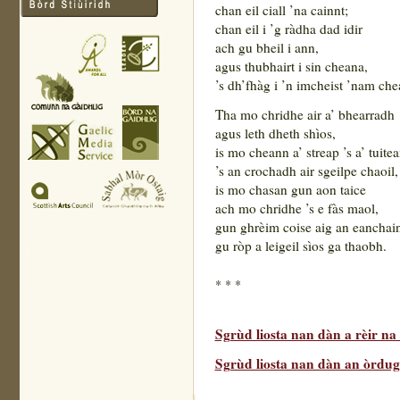
chan eil ciall ’na cainnt;
chan eil i ’g ràdha dad idir
ach gu bheil i ann,
agus thubhairt i sin cheana,
’s dh’fhàg i ’n imcheist ’nam che
Tha mo chridhe air a’ bhearradh
agus leth dheth shìos,
is mo cheann a’ streap ’s a’ tuite
’s an crochadh air sgeilpe chaoil,
is mo chasan gun aon taice
ach mo chridhe ’s e fàs maol,
gun ghrèim coise aig an eanchai
gu ròp a leigeil sìos ga thaobh.
* * *
Sgrùd liosta nan dàn a rèir n
Sgrùd liosta nan dàn an òrdugh