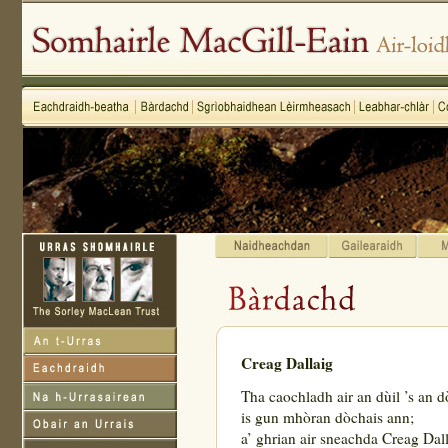
Creag Dallaig
Tha caochladh air an dùil ’s an d
is gun mhòran dòchais ann;
a’ ghrian air sneachda Creag Dall