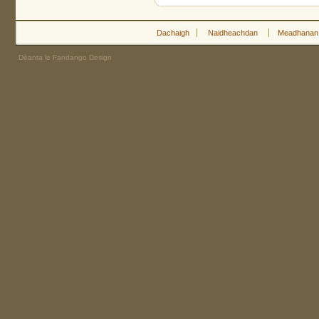
Dachaigh
Naidheachdan
Meadhanan
Dèanta le Fandango Design