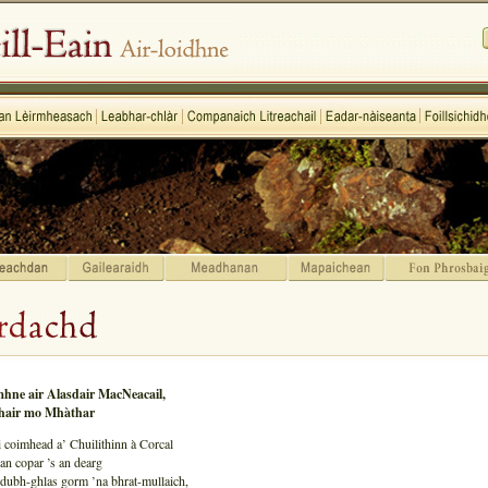
hne air Alasdair MacNeacail,
hair mo Mhàthar
 coimhead a’ Chuilithinn à Corcal
an copar ’s an dearg
 dubh-ghlas gorm ’na bhrat-mullaich,