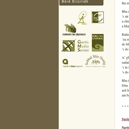
tha m
Bha d
’s ai
a chi
a bha
Balla
’na m
do bh
’s do
A’ gh
eadar
’s tu
’s do
Bha i
Dùn 
ach b
am ba
* * *
Sgrù
Sgrù