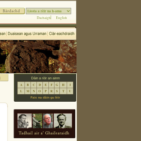
Dachaigh
English
Dàin a rèir an ainm
A
B
C
D
E
F
G
H
I
L
M
N
O
P
R
S
T
U
Faic na dàin gu lèir