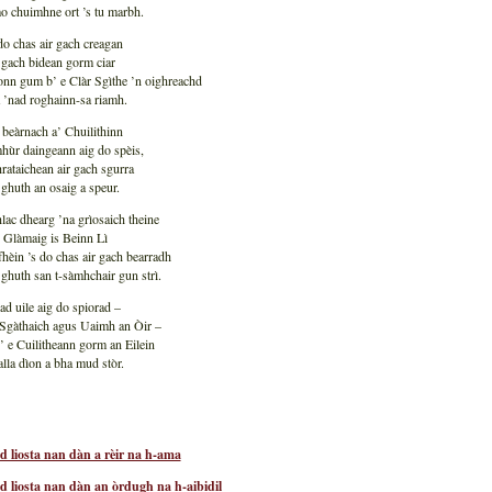
o chuimhne ort ’s tu marbh.
o chas air gach creagan
r gach bidean gorm ciar
onn gum b’ e Clàr Sgìthe ’n oighreachd
 ’nad roghainn-sa riamh.
 beàrnach a’ Chuilithinn
hùr daingeann aig do spèis,
rataichean air gach sgurra
 ghuth an osaig a speur.
lac dhearg ’na grìosaich theine
 Glàmaig is Beinn Lì
 fhèin ’s do chas air gach bearradh
 ghuth san t-sàmhchair gun strì.
ad uile aig do spiorad –
Sgàthaich agus Uaimh an Òir –
’ e Cuilitheann gorm an Eilein
lla dìon a bha mud stòr.
d liosta nan dàn a rèir na h-ama
d liosta nan dàn an òrdugh na h-aibidil