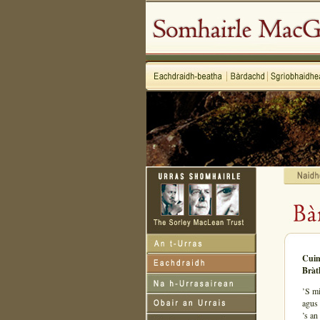
Cuim
Bràt
’S mi
agus 
’s an