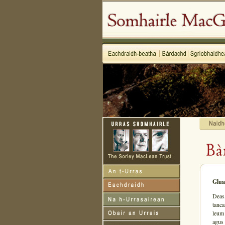
Glua
Deas,
tanca
leum 
agus 