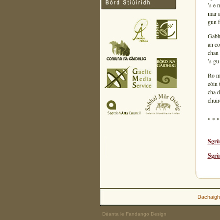
’s e 
mar a
gun f
Gabha
an c
chan 
’s gu
Ro mh
eòin 
cha d
chuir
* * *
Sgrù
Sgrù
Dachaigh
Dèanta le Fandango Design