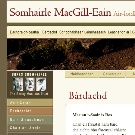
Mac an t-Saoir is Ros
Chan eil freastal nam bàrd
dealaichte bho fhreastal chàich: