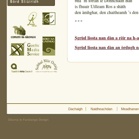
bha ’m fortan le Donnchadh Bàn
is fhuair Uilleam Ros a shàth
den àmhghar, den chaitheamh ’s den
* * *
Sgrùd liosta nan dàn a rèir na h-
Sgrùd liosta nan dàn an òrdugh na
Dachaigh
Naidheachdan
Meadhanan
Dèanta le Fandango Design