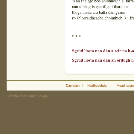
’s an fhairge neo-aoibhneach a’ tarra
nan ulbhag is gan tilgeil tharainn,
thogainn-sa am balla daingeann
ro shìorraidheachd choimhich ’s i f
* * *
Sgrùd liosta nan dàn a rèir na h-
Sgrùd liosta nan dàn an òrdugh na
Dachaigh
Naidheachdan
Meadhanan
Dèanta le Fandango Design