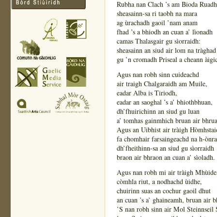
Rubha nan Clach ’s am Bioda Ruadh
sheasainn-sa ri taobh na mara
ag ùrachadh gaoil ’nam anam
fhad ’s a bhiodh an cuan a’ lìonadh
camas Thalasgair gu sìorraidh:
sheasainn an siud air lom na tràghad
gu ’n cromadh Priseal a cheann àigi
Agus nan robh sinn cuideachd
air traigh Chalgaraidh am Muile,
eadar Alba is Tiriodh,
eadar an saoghal ’s a’ bhiothbhuan,
dh’fhuirichinn an siud gu luan
a’ tomhas gainmhich bruan air bhrua
Agus an Uibhist air tràigh Hòmhstai
fa chomhair farsaingeachd na h-ònra
dh’fheithinn-sa an siud gu sìorraidh
braon air bhraon an cuan a’ sìoladh.
Agus nan robh mi air tràigh Mhùide
còmhla riut, a nodhachd ùidhe,
chuirinn suas an cochur gaoil dhut
an cuan ’s a’ ghaineamh, bruan air 
’S nan robh sinn air Mol Steinnseil