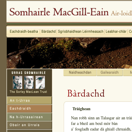
Tràighean
Nan robh sinn an Talasgar air an trà
far a bheil am beul mòr bàn
a’ fosgladh eadar dà ghiall chruaidh,