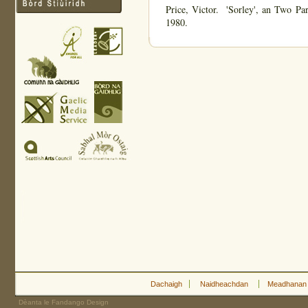
Price, Victor. 'Sorley', an Two Par
1980.
Dachaigh
Naidheachdan
Meadhanan
Dèanta le Fandango Design