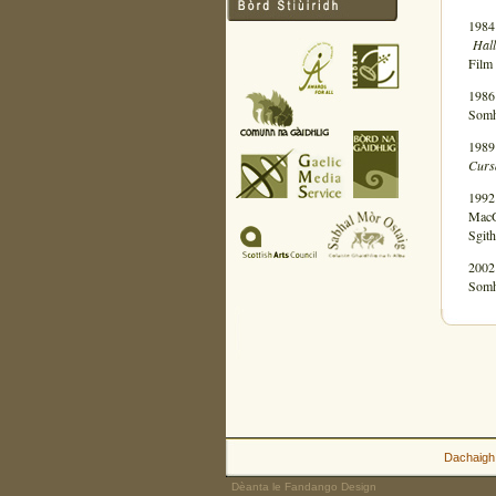
1984
Hall
Film
1986
Somh
1989
Cursa
1992
MacG
Sgith
2002
Somha
Dachaigh
Dèanta le Fandango Design