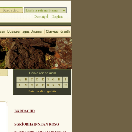
Dachaigh
English
Dàin a rèir an ainm
A
B
C
D
E
F
G
H
I
L
M
N
O
P
R
S
T
U
Faic na dàin gu lèir
BÀRDACHD
SGRÌOBHAINNEAN ROSG