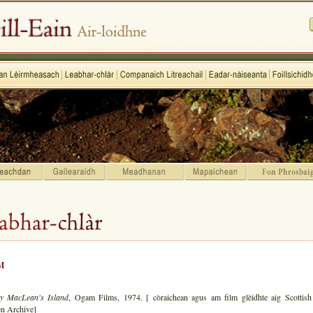
M
ey MacLean's Island
, Ogam Films, 1974. [ còraichean agus am film glèidhte aig Scottish
en Archive]