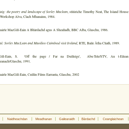
aig: the poetry and landscape of Sorley Maclean
, stiùiriche Timothy Neat, The Island House
 Workshop Alva, Clach Mhanainn, 1984.
airle MacGill-Eain A Bhàrdachd agus A Shealladh, BBC Alba, Glaschu, 1986.
ì: Sorley MacLean and Maoilios Caimbeul visit Ireland,
RTE, Baile Àtha Cliath, 1989.
ill-Eain, S. 'Off the page / Far na Duilleige', Abu-Tele/STV, An t-Eilean
eanach/Glaschu, 1991.
irle MacGill-Eain, Cuillin Films Earranta, Glaschu, 2002
Naidheachdan
Meadhanan
Gailearaidh
Bàrdachd
Ceanglaichean