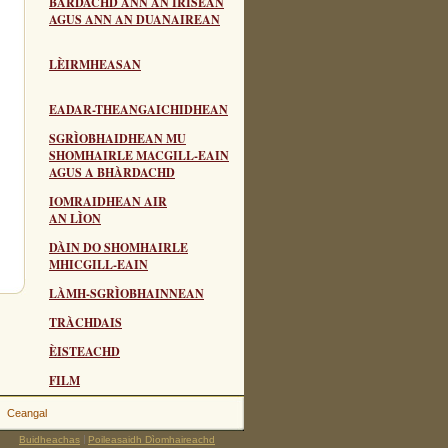
BÀRDACHD ANN AN IRISEAN
AGUS ANN AN DUANAIREAN
LÈIRMHEASAN
EADAR-THEANGAICHIDHEAN
SGRÌOBHAIDHEAN MU
SHOMHAIRLE MACGILL-EAIN
AGUS A BHÀRDACHD
IOMRAIDHEAN AIR
AN LÌON
DÀIN DO SHOMHAIRLE
MHICGILL-EAIN
LÀMH-SGRÌOBHAINNEAN
TRÀCHDAIS
ÈISTEACHD
FILM
Ceangal
Buidheachas
Poileasaidh Dìomhaireachd