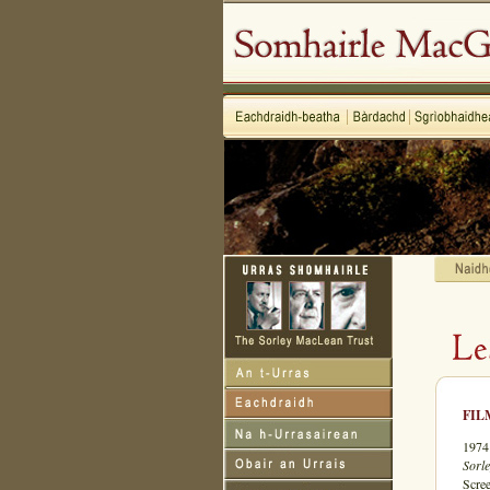
FIL
1974
Sorl
Scre